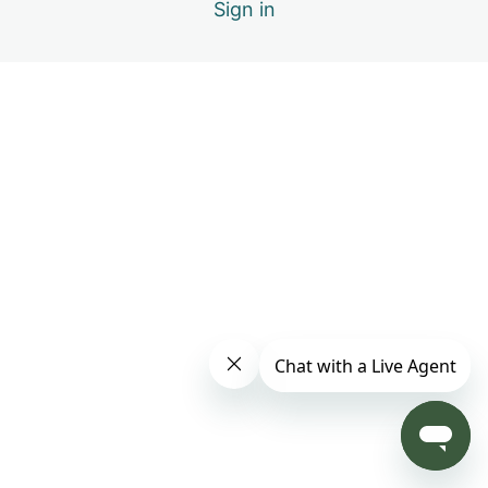
Sign in
9 lessons
Bono – Respiración energética
1 lesson
Bono – Consejos de Masaje Energético
4 puntos clave para desintoxicar el cuerpo
Azúcar en la sangre – Índice Glicémico
Presión sanguínea
Lao Kung – punto de la palma para la energía del
corazón