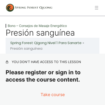
Previous
Next
Bono – Consejos de Masaje Energético
Presión sanguínea
Meditación guiada del Pequeño Universo
Spring Forest Qigong Nivel 1 Para Sanarte
»
3 lessons
Presión sanguínea
Introducción
YOU DON’T HAVE ACCESS TO THIS LESSON
1 lesson
Please register or sign in to
Movimientos de sanación – Instrucción
access the course content.
9 lessons
Take course
Movimientos de sanación – Acompaña y sigue