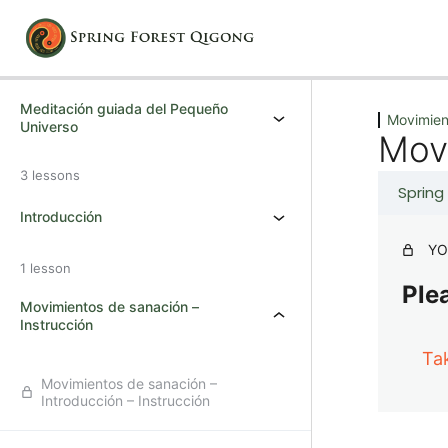
Previous
Next
Meditación guiada del Pequeño
Movimien
Universo
Movi
3 lessons
Spring
Introducción
YO
1 lesson
Plea
Movimientos de sanación –
Instrucción
Ta
Movimientos de sanación –
Introducción – Instrucción